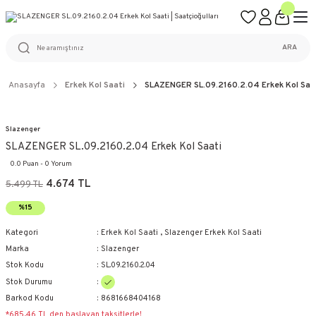
ÜCRETSİZ KARGO
%100 ORİJİNAL ÜRÜN GARANTİSİ
WEB SİTESİNE ÖZEL FİYATLAR
KAÇIRILMAYACAK FIRSATLAR
ARA
Anasayfa
Erkek Kol Saati
SLAZENGER SL.09.2160.2.04 Erkek Kol Saa
Slazenger
SLAZENGER SL.09.2160.2.04 Erkek Kol Saati
0.0 Puan - 0 Yorum
4.674 TL
5.499 TL
%15
Kategori
Erkek Kol Saati
,
Slazenger Erkek Kol Saati
Marka
Slazenger
Stok Kodu
SL.09.2160.2.04
Stok Durumu
Barkod Kodu
8681668404168
*685,46 TL den başlayan taksitlerle!