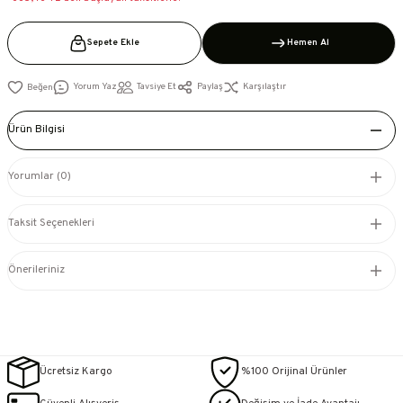
Sepete Ekle
Hemen Al
Yorum Yaz
Tavsiye Et
Paylaş
Karşılaştır
Ürün Bilgisi
Yorumlar (0)
Taksit Seçenekleri
Önerileriniz
Ücretsiz Kargo
%100 Orijinal Ürünler