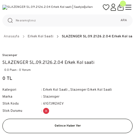
ÜCRETSİZ KARGO
%100 ORİJİNAL ÜRÜN GARANTİSİ
WEB SİTESİNE ÖZEL FİYATLAR
KAÇIRILMAYACAK FIRSATLAR
ARA
Anasayfa
Erkek Kol Saati
SLAZENGER SL.09.2126.2.04 Erkek Kol saa
Slazenger
SLAZENGER SL.09.2126.2.04 Erkek Kol saati
0.0 Puan - 0 Yorum
0 TL
Kategori
Erkek Kol Saati
,
Slazenger Erkek Kol Saati
Marka
Slazenger
Stok Kodu
61G7JW2AEV
Stok Durumu
Gelince Haber Ver