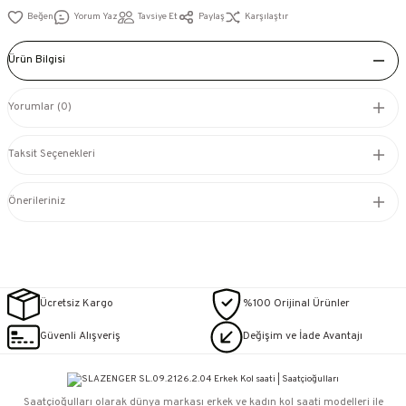
Yorum Yaz
Tavsiye Et
Paylaş
Karşılaştır
Ürün Bilgisi
Yorumlar (0)
Taksit Seçenekleri
Önerileriniz
Ücretsiz Kargo
%100 Orijinal Ürünler
Güvenli Alışveriş
Değişim ve İade Avantajı
Saatçioğulları⁠ olarak dünya markası erkek ve kadın kol saati modelleri ile