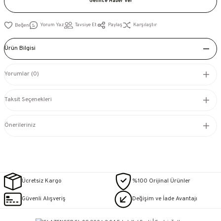
Gelince Haber Ver
Yorum Yaz
Tavsiye Et
Paylaş
Karşılaştır
Ürün Bilgisi
Yorumlar (0)
Taksit Seçenekleri
Önerileriniz
Ücretsiz Kargo
%100 Orijinal Ürünler
Güvenli Alışveriş
Değişim ve İade Avantajı