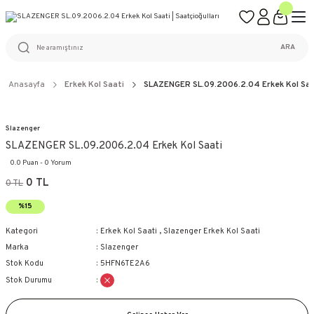
ÜCRETSİZ KARGO
%100 ORİJİNAL ÜRÜN GARANTİSİ
WEB SİTESİNE ÖZEL FİYATLAR
KAÇIRILMAYACAK FIRSATLAR
ARA
Anasayfa
Erkek Kol Saati
SLAZENGER SL.09.2006.2.04 Erkek Kol Saa
Slazenger
SLAZENGER SL.09.2006.2.04 Erkek Kol Saati
0.0 Puan - 0 Yorum
0 TL
0 TL
%15
Kategori
Erkek Kol Saati
,
Slazenger Erkek Kol Saati
Marka
Slazenger
Stok Kodu
5HFN6TE2A6
Stok Durumu