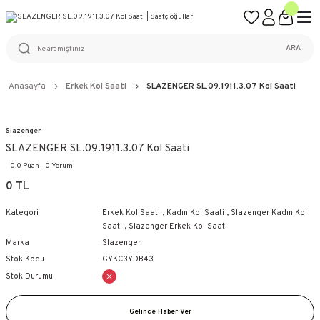
ÜCRETSİZ KARGO
%100 ORİJİNAL ÜRÜN GARANTİSİ
WEB SİTESİNE ÖZEL FİYATLAR
KAÇIRILMAYACAK FIRSATLAR
ARA
Anasayfa
Erkek Kol Saati
SLAZENGER SL.09.1911.3.07 Kol Saati
Slazenger
SLAZENGER SL.09.1911.3.07 Kol Saati
0.0 Puan - 0 Yorum
0 TL
Kategori
Erkek Kol Saati
,
Kadın Kol Saati
,
Slazenger Kadın Kol
Saati
,
Slazenger Erkek Kol Saati
Marka
Slazenger
Stok Kodu
GYKC3YDB43
Stok Durumu
Gelince Haber Ver