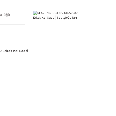
ÜCRETSİZ KARGO
%100 ORİJİNAL ÜRÜN GARANTİSİ
WEB SİTESİNE ÖZEL FİYATLAR
özlüğü
KAÇIRILMAYACAK FIRSATLAR
 Erkek Kol Saati