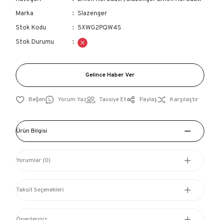
Marka
Slazenger
Stok Kodu
5XWG2PQW4S
Stok Durumu
Gelince Haber Ver
Yorum Yaz
Tavsiye Et
Paylaş
Karşılaştır
Ürün Bilgisi
Yorumlar (0)
Taksit Seçenekleri
Önerileriniz