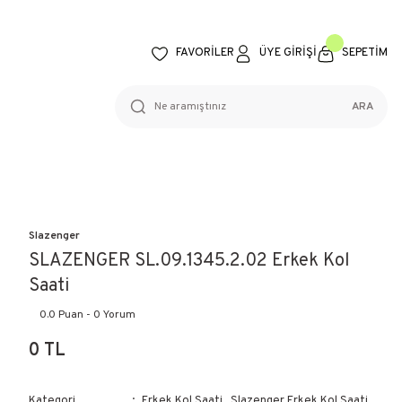
FAVORİLER
ÜYE GİRİŞİ
SEPETİM
ARA
Slazenger
SLAZENGER SL.09.1345.2.02 Erkek Kol
Saati
0.0 Puan - 0 Yorum
0 TL
Kategori
Erkek Kol Saati
,
Slazenger Erkek Kol Saati