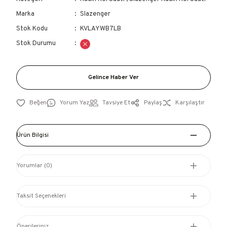
Marka
Slazenger
Stok Kodu
KVLAYWB7LB
Stok Durumu
Gelince Haber Ver
Yorum Yaz
Tavsiye Et
Paylaş
Karşılaştır
Ürün Bilgisi
Yorumlar (0)
Taksit Seçenekleri
Önerileriniz