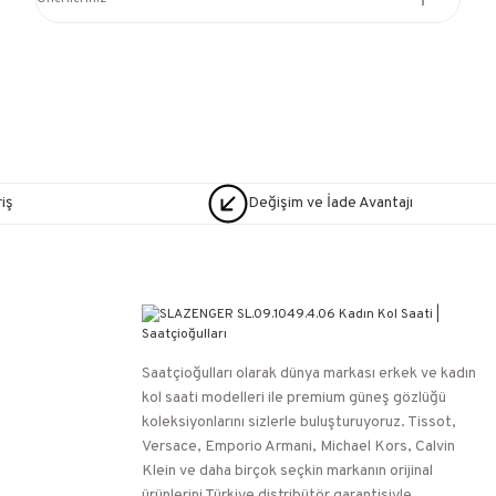
iş
Değişim ve İade Avantajı
Saatçioğulları⁠ olarak dünya markası erkek ve kadın
kol saati modelleri ile premium güneş gözlüğü
koleksiyonlarını sizlerle buluşturuyoruz. Tissot,
Versace, Emporio Armani, Michael Kors, Calvin
Klein ve daha birçok seçkin markanın orijinal
ürünlerini Türkiye distribütör garantisiyle