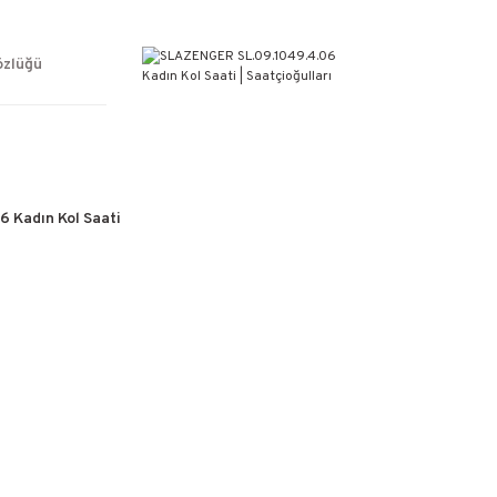
ÜCRETSİZ KARGO
%100 ORİJİNAL ÜRÜN GARANTİSİ
WEB SİTESİNE ÖZEL FİYATLAR
özlüğü
KAÇIRILMAYACAK FIRSATLAR
 Kadın Kol Saati