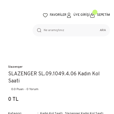
FAVORİLER
ÜYE GİRİŞİ
SEPETİM
ARA
Slazenger
SLAZENGER SL.09.1049.4.06 Kadın Kol
Saati
0.0 Puan - 0 Yorum
0 TL
Kategori
Kadın Kol Saati
,
Slazenger Kadın Kol Saati