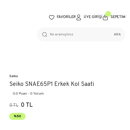
FAVORİLER
ÜYE GİRİŞİ
SEPETİM
ARA
Seiko
Seiko SNAE65P1 Erkek Kol Saati
0.0 Puan - 0 Yorum
0 TL
0 TL
%50