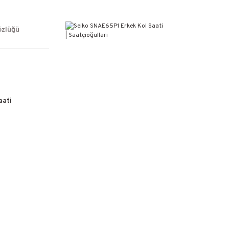
ÜCRETSİZ KARGO
%100 ORİJİNAL ÜRÜN GARANTİSİ
WEB SİTESİNE ÖZEL FİYATLAR
özlüğü
KAÇIRILMAYACAK FIRSATLAR
aati