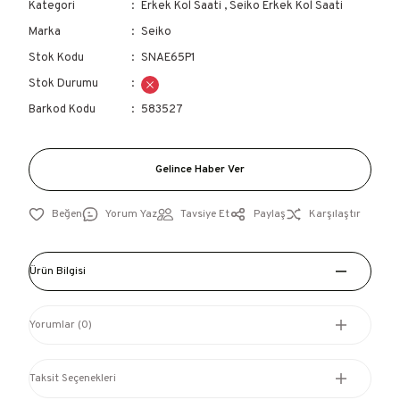
Kategori
Erkek Kol Saati
,
Seiko Erkek Kol Saati
Marka
Seiko
Stok Kodu
SNAE65P1
Stok Durumu
Barkod Kodu
583527
Gelince Haber Ver
Yorum Yaz
Tavsiye Et
Paylaş
Karşılaştır
Ürün Bilgisi
Yorumlar (0)
Taksit Seçenekleri