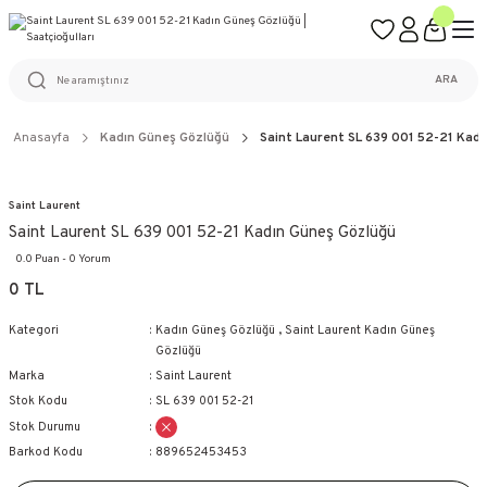
ÜCRETSİZ KARGO
%100 ORİJİNAL ÜRÜN GARANTİSİ
WEB SİTESİNE ÖZEL FİYATLAR
KAÇIRILMAYACAK FIRSATLAR
ARA
Anasayfa
Kadın Güneş Gözlüğü
Saint Laurent SL 639 001 52-21 Kad
Saint Laurent
Saint Laurent SL 639 001 52-21 Kadın Güneş Gözlüğü
0.0 Puan - 0 Yorum
0 TL
Kategori
Kadın Güneş Gözlüğü
,
Saint Laurent Kadın Güneş
Gözlüğü
Marka
Saint Laurent
Stok Kodu
SL 639 001 52-21
Stok Durumu
Barkod Kodu
889652453453