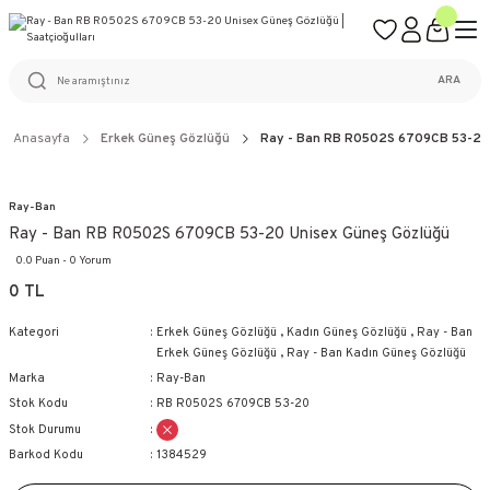
ÜCRETSİZ KARGO
%100 ORİJİNAL ÜRÜN GARANTİSİ
WEB SİTESİNE ÖZEL FİYATLAR
KAÇIRILMAYACAK FIRSATLAR
ARA
Anasayfa
Erkek Güneş Gözlüğü
Ray - Ban RB R0502S 6709CB 53-20
Ray-Ban
Ray - Ban RB R0502S 6709CB 53-20 Unisex Güneş Gözlüğü
0.0 Puan - 0 Yorum
0 TL
Kategori
Erkek Güneş Gözlüğü
,
Kadın Güneş Gözlüğü
,
Ray - Ban
Erkek Güneş Gözlüğü
,
Ray - Ban Kadın Güneş Gözlüğü
Marka
Ray-Ban
Stok Kodu
RB R0502S 6709CB 53-20
Stok Durumu
Barkod Kodu
1384529