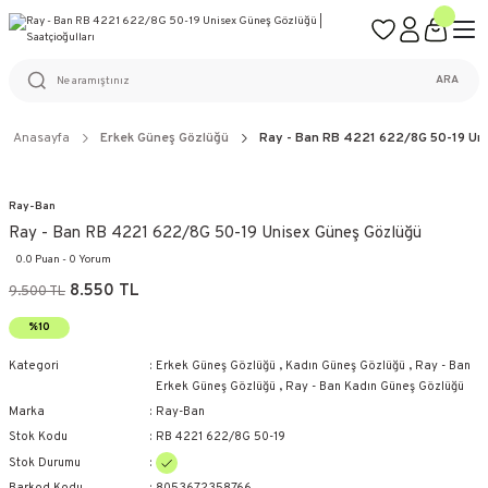
ÜCRETSİZ KARGO
%100 ORİJİNAL ÜRÜN GARANTİSİ
WEB SİTESİNE ÖZEL FİYATLAR
KAÇIRILMAYACAK FIRSATLAR
ARA
Anasayfa
Erkek Güneş Gözlüğü
Ray - Ban RB 4221 622/8G 50-19 Un
Ray-Ban
Ray - Ban RB 4221 622/8G 50-19 Unisex Güneş Gözlüğü
0.0 Puan - 0 Yorum
8.550 TL
9.500 TL
%10
Kategori
Erkek Güneş Gözlüğü
,
Kadın Güneş Gözlüğü
,
Ray - Ban
Erkek Güneş Gözlüğü
,
Ray - Ban Kadın Güneş Gözlüğü
Marka
Ray-Ban
Stok Kodu
RB 4221 622/8G 50-19
Stok Durumu