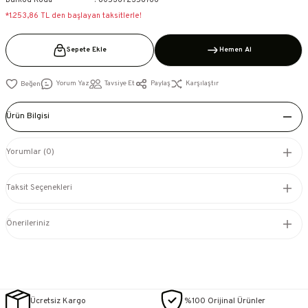
Barkod Kodu
8053672358766
*1.253,86 TL den başlayan taksitlerle!
Sepete Ekle
Hemen Al
Yorum Yaz
Tavsiye Et
Paylaş
Karşılaştır
Ürün Bilgisi
Yorumlar (0)
Taksit Seçenekleri
Önerileriniz
Ücretsiz Kargo
%100 Orijinal Ürünler