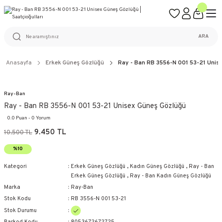
ÜCRETSİZ KARGO
%100 ORİJİNAL ÜRÜN GARANTİSİ
WEB SİTESİNE ÖZEL FİYATLAR
KAÇIRILMAYACAK FIRSATLAR
ARA
Anasayfa
Erkek Güneş Gözlüğü
Ray - Ban RB 3556-N 001 53-21 Unis
Ray-Ban
Ray - Ban RB 3556-N 001 53-21 Unisex Güneş Gözlüğü
0.0 Puan - 0 Yorum
9.450 TL
10.500 TL
%10
Kategori
Erkek Güneş Gözlüğü
,
Kadın Güneş Gözlüğü
,
Ray - Ban
Erkek Güneş Gözlüğü
,
Ray - Ban Kadın Güneş Gözlüğü
Marka
Ray-Ban
Stok Kodu
RB 3556-N 001 53-21
Stok Durumu