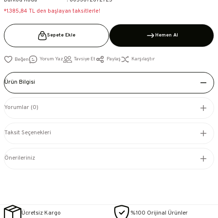
Barkod Kodu
8053672672725
*1.385,84 TL den başlayan taksitlerle!
Sepete Ekle
Hemen Al
Yorum Yaz
Tavsiye Et
Paylaş
Karşılaştır
Ürün Bilgisi
Yorumlar (0)
Taksit Seçenekleri
Önerileriniz
Ücretsiz Kargo
%100 Orijinal Ürünler