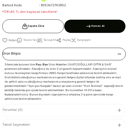
Barkod Kodu
8053672743852
*1.781,80 TL den başlayan taksitlerle!
Sepete Ekle
Hemen Al
Yorum Yaz
Tavsiye Et
Paylaş
Karşılaştır
Ürün Bilgisi
Sitemizde bulunan tüm
Ray-Ban
Ürün Modelleri SAATCİOĞULLARI OPTİK & SAAT
güvencesi altındadır. Alacağınız bu ürün 2 yıl garanti kapsamındadır. Siparişiniz orijinal
kutusu ile anlaşmalı kargo firması (MNG Kargo) tarafından adresinize teslim edilecektir.
Distribütörü olduğumuz markalarımızın garanti belgesi dijital ortamda üretilip sms ve mail
ile, yetkili satıcısı olduğumuz markalarımız onaylanmış garanti belgesi ile
gönderilmektedir."Aynı gün Kargoda" ibaresi yer alan ürünler "Hızlı Teslimat” seçeneği tercih
edildiği takdirde gün içinde teslim edilmektedir. Bu hizmetten 14:00'a kadar
faydalanabilirsiniz. Bunun dışındaki siparişleriniz ortalama 3 iş günü içerisinde kargo
yetkilisine teslim edilecektir.
Yorumlar (0)
Taksit Seçenekleri