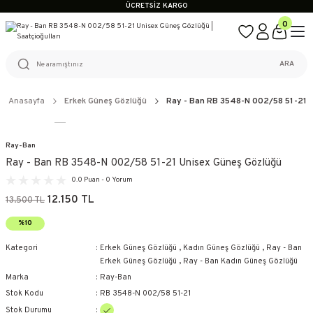
ÜCRETSİZ KARGO
%100 ORİJİNAL ÜRÜN GARANTİSİ
0
WEB SİTESİNE ÖZEL FİYATLAR
KAÇIRILMAYACAK FIRSATLAR
ÜCRETSİZ KARGO
ARA
%100 ORİJİNAL ÜRÜN GARANTİSİ
WEB SİTESİNE ÖZEL FİYATLAR
KAÇIRILMAYACAK FIRSATLAR
Anasayfa
Erkek Güneş Gözlüğü
Ray - Ban RB 3548-N 002/58 51-21 
Ray-Ban
Ray - Ban RB 3548-N 002/58 51-21 Unisex Güneş Gözlüğü
0.0 Puan - 0 Yorum
12.150 TL
13.500 TL
%10
Kategori
Erkek Güneş Gözlüğü
,
Kadın Güneş Gözlüğü
,
Ray - Ban
Erkek Güneş Gözlüğü
,
Ray - Ban Kadın Güneş Gözlüğü
Marka
Ray-Ban
Stok Kodu
RB 3548-N 002/58 51-21
Stok Durumu