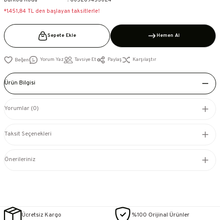
Barkod Kodu
805289453024
*1.451,84 TL den başlayan taksitlerle!
Sepete Ekle
Hemen Al
Yorum Yaz
Tavsiye Et
Paylaş
Karşılaştır
Ürün Bilgisi
Yorumlar (0)
Taksit Seçenekleri
Önerileriniz
Ücretsiz Kargo
%100 Orijinal Ürünler