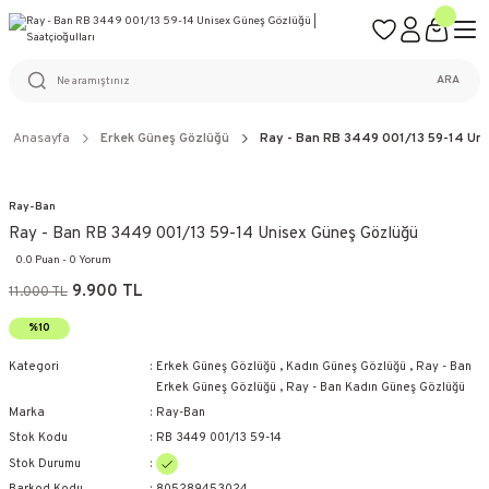
ÜCRETSİZ KARGO
%100 ORİJİNAL ÜRÜN GARANTİSİ
WEB SİTESİNE ÖZEL FİYATLAR
KAÇIRILMAYACAK FIRSATLAR
ARA
Anasayfa
Erkek Güneş Gözlüğü
Ray - Ban RB 3449 001/13 59-14 Uni
Ray-Ban
Ray - Ban RB 3449 001/13 59-14 Unisex Güneş Gözlüğü
0.0 Puan - 0 Yorum
9.900 TL
11.000 TL
%10
Kategori
Erkek Güneş Gözlüğü
,
Kadın Güneş Gözlüğü
,
Ray - Ban
Erkek Güneş Gözlüğü
,
Ray - Ban Kadın Güneş Gözlüğü
Marka
Ray-Ban
Stok Kodu
RB 3449 001/13 59-14
Stok Durumu