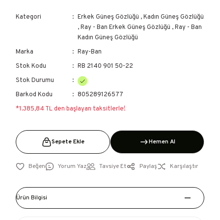
Kategori
Erkek Güneş Gözlüğü
,
Kadın Güneş Gözlüğü
,
Ray - Ban Erkek Güneş Gözlüğü
,
Ray - Ban
Kadın Güneş Gözlüğü
Marka
Ray-Ban
Stok Kodu
RB 2140 901 50-22
Stok Durumu
Barkod Kodu
805289126577
*1.385,84 TL den başlayan taksitlerle!
Sepete Ekle
Hemen Al
Yorum Yaz
Tavsiye Et
Paylaş
Karşılaştır
Ürün Bilgisi