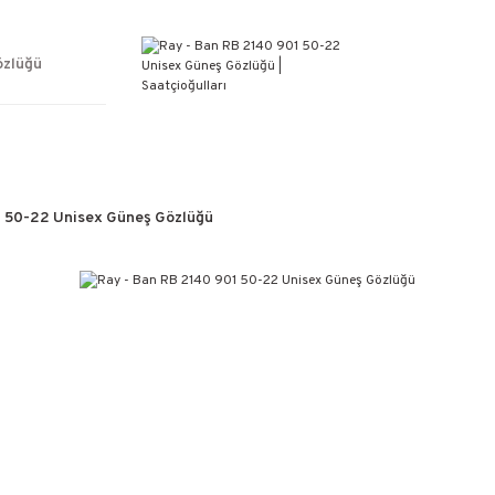
ÜCRETSİZ KARGO
%100 ORİJİNAL ÜRÜN GARANTİSİ
WEB SİTESİNE ÖZEL FİYATLAR
özlüğü
KAÇIRILMAYACAK FIRSATLAR
1 50-22 Unisex Güneş Gözlüğü