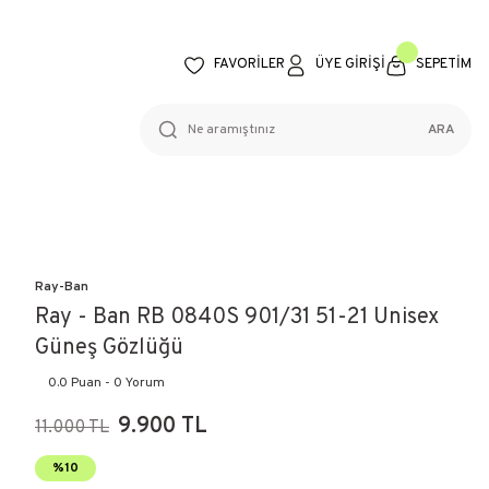
FAVORİLER
ÜYE GİRİŞİ
SEPETİM
ARA
Ray-Ban
Ray - Ban RB 0840S 901/31 51-21 Unisex
Güneş Gözlüğü
0.0 Puan - 0 Yorum
9.900 TL
11.000 TL
%10