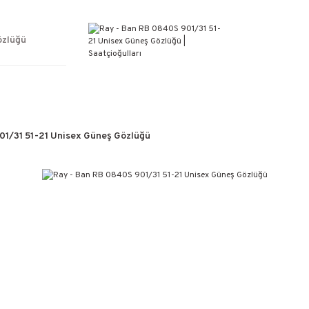
ÜCRETSİZ KARGO
%100 ORİJİNAL ÜRÜN GARANTİSİ
WEB SİTESİNE ÖZEL FİYATLAR
özlüğü
KAÇIRILMAYACAK FIRSATLAR
01/31 51-21 Unisex Güneş Gözlüğü