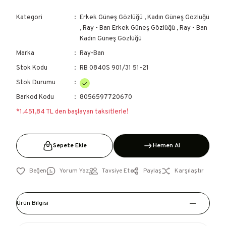
Kategori
Erkek Güneş Gözlüğü
,
Kadın Güneş Gözlüğü
,
Ray - Ban Erkek Güneş Gözlüğü
,
Ray - Ban
Kadın Güneş Gözlüğü
Marka
Ray-Ban
Stok Kodu
RB 0840S 901/31 51-21
Stok Durumu
Barkod Kodu
8056597720670
*1.451,84 TL den başlayan taksitlerle!
Sepete Ekle
Hemen Al
Yorum Yaz
Tavsiye Et
Paylaş
Karşılaştır
Ürün Bilgisi