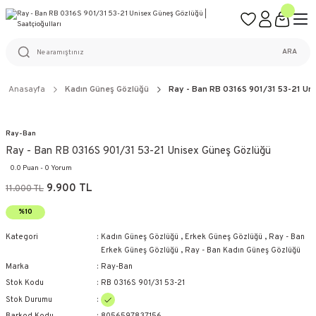
ÜCRETSİZ KARGO
%100 ORİJİNAL ÜRÜN GARANTİSİ
WEB SİTESİNE ÖZEL FİYATLAR
KAÇIRILMAYACAK FIRSATLAR
ARA
Anasayfa
Kadın Güneş Gözlüğü
Ray - Ban RB 0316S 901/31 53-21 Un
Ray-Ban
Ray - Ban RB 0316S 901/31 53-21 Unisex Güneş Gözlüğü
0.0 Puan - 0 Yorum
9.900 TL
11.000 TL
%10
Kategori
Kadın Güneş Gözlüğü
,
Erkek Güneş Gözlüğü
,
Ray - Ban
Erkek Güneş Gözlüğü
,
Ray - Ban Kadın Güneş Gözlüğü
Marka
Ray-Ban
Stok Kodu
RB 0316S 901/31 53-21
Stok Durumu