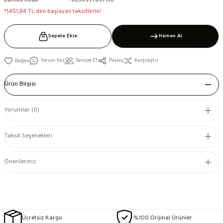
Barkod Kodu
8056597837156
*1.451,84 TL den başlayan taksitlerle!
Sepete Ekle
Hemen Al
Yorum Yaz
Tavsiye Et
Paylaş
Karşılaştır
Ürün Bilgisi
Yorumlar (0)
Taksit Seçenekleri
Önerileriniz
Ücretsiz Kargo
%100 Orijinal Ürünler