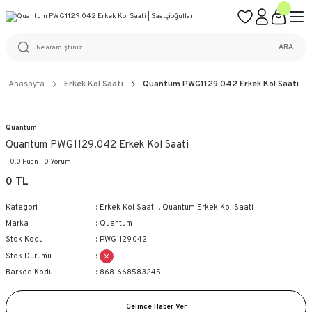
ÜCRETSİZ KARGO
%100 ORİJİNAL ÜRÜN GARANTİSİ
WEB SİTESİNE ÖZEL FİYATLAR
KAÇIRILMAYACAK FIRSATLAR
ARA
Anasayfa
Erkek Kol Saati
Quantum PWG1129.042 Erkek Kol Saati
Quantum
Quantum PWG1129.042 Erkek Kol Saati
0.0 Puan - 0 Yorum
0 TL
Kategori
Erkek Kol Saati
,
Quantum Erkek Kol Saati
Marka
Quantum
Stok Kodu
PWG1129.042
Stok Durumu
Barkod Kodu
8681668583245
Gelince Haber Ver