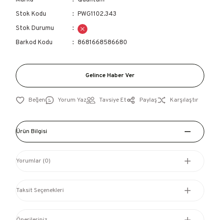
Marka
Quantum
Stok Kodu
PWG1102.343
Stok Durumu
Barkod Kodu
8681668586680
Gelince Haber Ver
Yorum Yaz
Tavsiye Et
Paylaş
Karşılaştır
Ürün Bilgisi
Yorumlar (0)
Taksit Seçenekleri