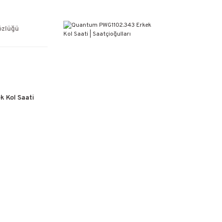
ÜCRETSİZ KARGO
%100 ORİJİNAL ÜRÜN GARANTİSİ
WEB SİTESİNE ÖZEL FİYATLAR
özlüğü
KAÇIRILMAYACAK FIRSATLAR
 Kol Saati