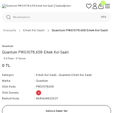
ÜCRETSİZ KARGO
%100 ORİJİNAL ÜRÜN GARANTİSİ
WEB SİTESİNE ÖZEL FİYATLAR
KAÇIRILMAYACAK FIRSATLAR
ARA
Anasayfa
Erkek Kol Saati
Quantum PWG1078.658 Erkek Kol Saati
Quantum
Quantum PWG1078.658 Erkek Kol Saati
0.0 Puan - 0 Yorum
0 TL
Kategori
Erkek Kol Saati
,
Quantum Erkek Kol Saati
Marka
Quantum
Stok Kodu
PWG1078.658
Stok Durumu
Barkod Kodu
8681668422537
Gelince Haber Ver