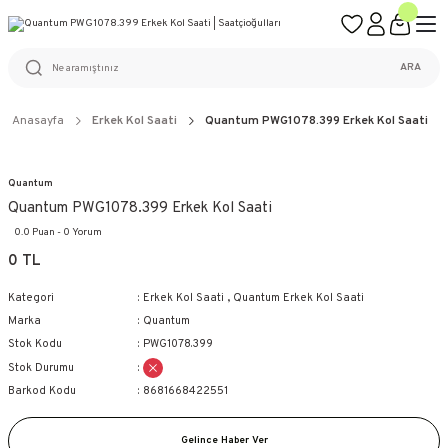
ÜCRETSİZ KARGO
%100 ORİJİNAL ÜRÜN GARANTİSİ
WEB SİTESİNE ÖZEL FİYATLAR
KAÇIRILMAYACAK FIRSATLAR
ARA
Anasayfa
Erkek Kol Saati
Quantum PWG1078.399 Erkek Kol Saati
Quantum
Quantum PWG1078.399 Erkek Kol Saati
0.0 Puan - 0 Yorum
0 TL
Kategori
Erkek Kol Saati
,
Quantum Erkek Kol Saati
Marka
Quantum
Stok Kodu
PWG1078.399
Stok Durumu
Barkod Kodu
8681668422551
Gelince Haber Ver