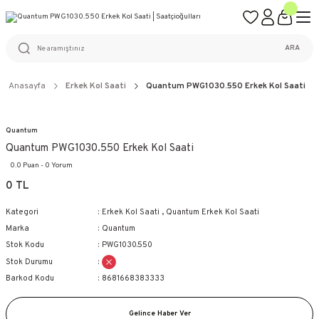
ÜCRETSİZ KARGO
%100 ORİJİNAL ÜRÜN GARANTİSİ
WEB SİTESİNE ÖZEL FİYATLAR
KAÇIRILMAYACAK FIRSATLAR
ARA
Anasayfa
Erkek Kol Saati
Quantum PWG1030.550 Erkek Kol Saati
Quantum
Quantum PWG1030.550 Erkek Kol Saati
0.0 Puan - 0 Yorum
0 TL
Kategori
Erkek Kol Saati
,
Quantum Erkek Kol Saati
Marka
Quantum
Stok Kodu
PWG1030.550
Stok Durumu
Barkod Kodu
8681668383333
Gelince Haber Ver