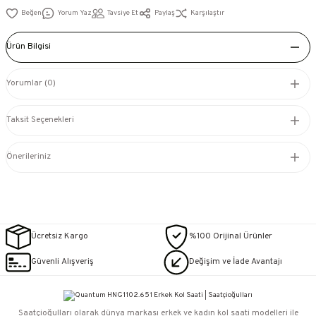
Yorum Yaz
Tavsiye Et
Paylaş
Karşılaştır
Ürün Bilgisi
Yorumlar (0)
Taksit Seçenekleri
Önerileriniz
Ücretsiz Kargo
%100 Orijinal Ürünler
Güvenli Alışveriş
Değişim ve İade Avantajı
Saatçioğulları⁠ olarak dünya markası erkek ve kadın kol saati modelleri ile