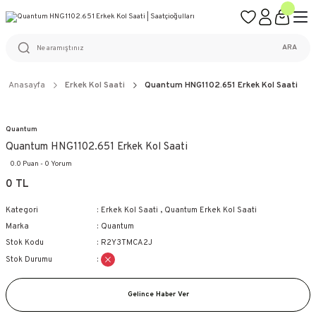
ÜCRETSİZ KARGO
%100 ORİJİNAL ÜRÜN GARANTİSİ
WEB SİTESİNE ÖZEL FİYATLAR
KAÇIRILMAYACAK FIRSATLAR
ARA
Anasayfa
Erkek Kol Saati
Quantum HNG1102.651 Erkek Kol Saati
Quantum
Quantum HNG1102.651 Erkek Kol Saati
0.0 Puan - 0 Yorum
0 TL
Kategori
Erkek Kol Saati
,
Quantum Erkek Kol Saati
Marka
Quantum
Stok Kodu
R2Y3TMCA2J
Stok Durumu
Gelince Haber Ver