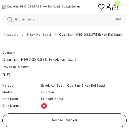
ÜCRETSİZ KARGO
%100 ORİJİNAL ÜRÜN GARANTİSİ
WEB SİTESİNE ÖZEL FİYATLAR
KAÇIRILMAYACAK FIRSATLAR
ARA
Anasayfa
Erkek Kol Saati
Quantum HNG1033.375 Erkek Kol Saati
Quantum
Quantum HNG1033.375 Erkek Kol Saati
0.0 Puan - 0 Yorum
0 TL
Kategori
Erkek Kol Saati
,
Quantum Erkek Kol Saati
Marka
Quantum
Stok Kodu
KN6WBU84HU
Stok Durumu
Gelince Haber Ver