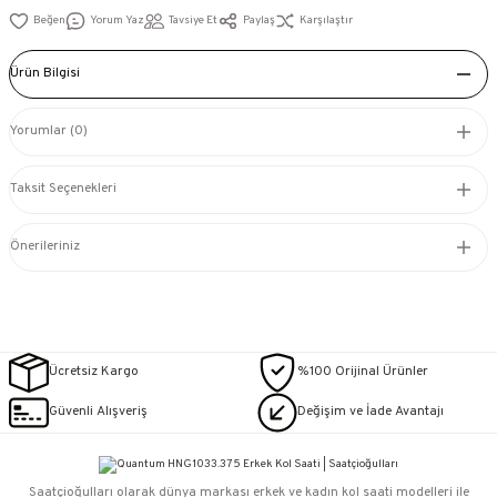
Yorum Yaz
Tavsiye Et
Paylaş
Karşılaştır
Ürün Bilgisi
Yorumlar (0)
Taksit Seçenekleri
Önerileriniz
Ücretsiz Kargo
%100 Orijinal Ürünler
Güvenli Alışveriş
Değişim ve İade Avantajı
Saatçioğulları⁠ olarak dünya markası erkek ve kadın kol saati modelleri ile