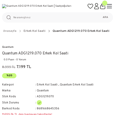
ÜCRETSİZ KARGO
%100 ORİJİNAL ÜRÜN GARANTİSİ
WEB SİTESİNE ÖZEL FİYATLAR
KAÇIRILMAYACAK FIRSATLAR
ARA
Anasayfa
Erkek Kol Saati
Quantum ADG1219.070 Erkek Kol Saati
Quantum
Quantum ADG1219.070 Erkek Kol Saati
0.0 Puan - 0 Yorum
7.199 TL
8.999 TL
%20
Kategori
Erkek Kol Saati
,
Quantum Erkek Kol Saati
Marka
Quantum
Stok Kodu
ADG1219.070
Stok Durumu
Barkod Kodu
8681668645356
*1.055,76 TL den başlayan taksitlerle!