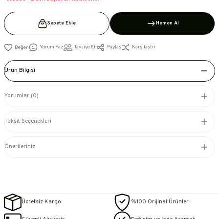
Sepete Ekle
Hemen Al
Yorum Yaz
Tavsiye Et
Paylaş
Karşılaştır
Ürün Bilgisi
Yorumlar (0)
Taksit Seçenekleri
Önerileriniz
Ücretsiz Kargo
%100 Orijinal Ürünler