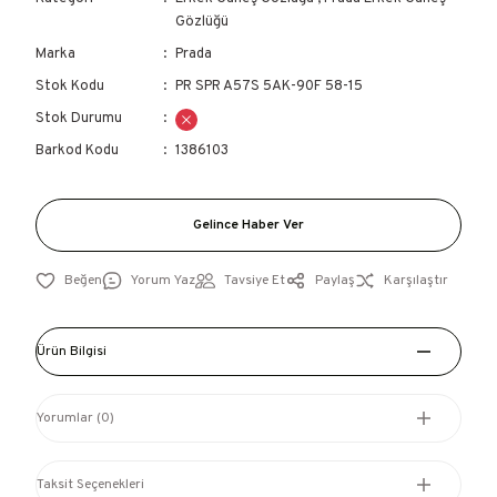
Gözlüğü
Marka
Prada
Stok Kodu
PR SPR A57S 5AK-90F 58-15
Stok Durumu
Barkod Kodu
1386103
Gelince Haber Ver
Yorum Yaz
Tavsiye Et
Paylaş
Karşılaştır
Ürün Bilgisi
Yorumlar (0)
Taksit Seçenekleri