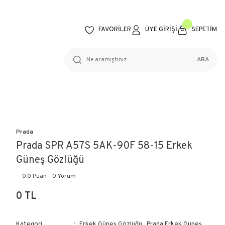
FAVORİLER
ÜYE GİRİŞİ
SEPETİM
ARA
Prada
Prada SPR A57S 5AK-90F 58-15 Erkek
Güneş Gözlüğü
0.0 Puan - 0 Yorum
0 TL
Kategori
Erkek Güneş Gözlüğü
,
Prada Erkek Güneş