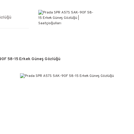
ÜCRETSİZ KARGO
%100 ORİJİNAL ÜRÜN GARANTİSİ
WEB SİTESİNE ÖZEL FİYATLAR
özlüğü
KAÇIRILMAYACAK FIRSATLAR
90F 58-15 Erkek Güneş Gözlüğü