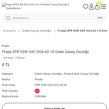
ÜCRETSİZ KARGO
%100 ORİJİNAL ÜRÜN GARANTİSİ
WEB SİTESİNE ÖZEL FİYATLAR
KAÇIRILMAYACAK FIRSATLAR
ARA
Anasayfa
Erkek Güneş Gözlüğü
Prada SPR 55W 5AV-5OA 60-14 Erkek
Prada
Prada SPR 55W 5AV-5OA 60-14 Erkek Güneş Gözlüğü
0.0 Puan - 0 Yorum
0 TL
Kategori
Erkek Güneş Gözlüğü
,
Prada Erkek Güneş Gözlüğü
Marka
Prada
Stok Kodu
SPR 55W 5AV-5OA 60-14
Stok Durumu
Barkod Kodu
1385946
Gelince Haber Ver