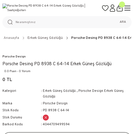
ÜCRETSİZ KARGO
%100 ORİJİNAL ÜRÜN GARANTİSİ
WEB SİTESİNE ÖZEL FİYATLAR
KAÇIRILMAYACAK FIRSATLAR
ARA
Anasayfa
Erkek Güneş Gözlüğü
Porsche Desing PD 8938 C 64-14 Erk
Porsche Design
Porsche Desing PD 8938 C 64-14 Erkek Güneş Gözlüğü
0.0 Puan - 0 Yorum
0 TL
Kategori
Erkek Güneş Gözlüğü
,
Porsche Design Erkek Güneş
Gözlüğü
Marka
Porsche Design
Stok Kodu
PD 8938 C 64-14
Stok Durumu
Barkod Kodu
4044709499594