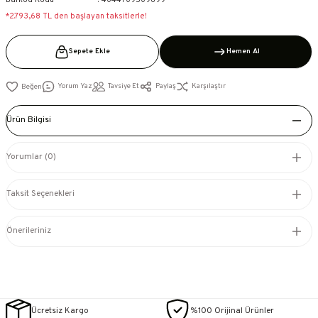
Barkod Kodu
4044709509699
*2.793,68 TL den başlayan taksitlerle!
Sepete Ekle
Hemen Al
Yorum Yaz
Tavsiye Et
Paylaş
Karşılaştır
Ürün Bilgisi
Yorumlar (0)
Taksit Seçenekleri
Önerileriniz
Ücretsiz Kargo
%100 Orijinal Ürünler