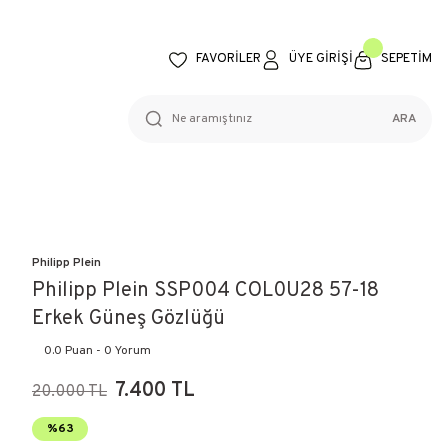
FAVORİLER
ÜYE GİRİŞİ
SEPETİM
ARA
Philipp Plein
Philipp Plein SSP004 COL0U28 57-18
Erkek Güneş Gözlüğü
0.0 Puan - 0 Yorum
7.400 TL
20.000 TL
%63