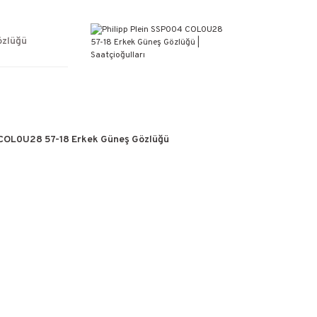
ÜCRETSİZ KARGO
%100 ORİJİNAL ÜRÜN GARANTİSİ
WEB SİTESİNE ÖZEL FİYATLAR
özlüğü
KAÇIRILMAYACAK FIRSATLAR
 COL0U28 57-18 Erkek Güneş Gözlüğü