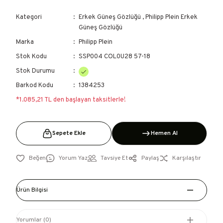
Kategori
Erkek Güneş Gözlüğü
,
Philipp Plein Erkek
Güneş Gözlüğü
Marka
Philipp Plein
Stok Kodu
SSP004 COL0U28 57-18
Stok Durumu
Barkod Kodu
1384253
*1.085,21 TL den başlayan taksitlerle!
Sepete Ekle
Hemen Al
Yorum Yaz
Tavsiye Et
Paylaş
Karşılaştır
Ürün Bilgisi
Yorumlar (0)