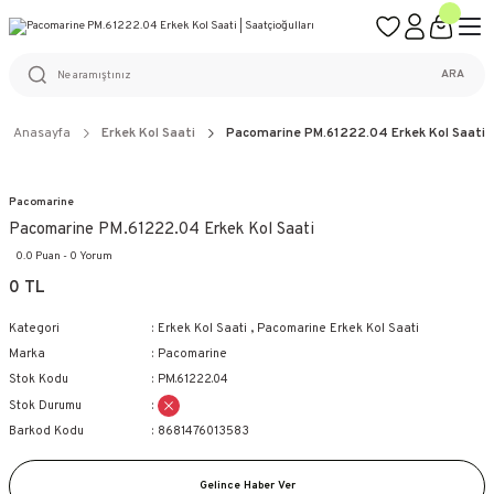
ÜCRETSİZ KARGO
%100 ORİJİNAL ÜRÜN GARANTİSİ
WEB SİTESİNE ÖZEL FİYATLAR
KAÇIRILMAYACAK FIRSATLAR
ARA
Anasayfa
Erkek Kol Saati
Pacomarine PM.61222.04 Erkek Kol Saati
Pacomarine
Pacomarine PM.61222.04 Erkek Kol Saati
0.0 Puan - 0 Yorum
0 TL
Kategori
Erkek Kol Saati
,
Pacomarine Erkek Kol Saati
Marka
Pacomarine
Stok Kodu
PM.61222.04
Stok Durumu
Barkod Kodu
8681476013583
Gelince Haber Ver