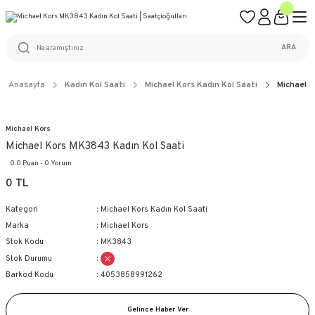
ÜCRETSİZ KARGO
%100 ORİJİNAL ÜRÜN GARANTİSİ
WEB SİTESİNE ÖZEL FİYATLAR
KAÇIRILMAYACAK FIRSATLAR
ARA
Anasayfa
Kadın Kol Saati
Michael Kors Kadın Kol Saati
Michael K
Michael Kors
Michael Kors MK3843 Kadın Kol Saati
0.0 Puan - 0 Yorum
0 TL
Kategori
Michael Kors Kadın Kol Saati
Marka
Michael Kors
Stok Kodu
MK3843
Stok Durumu
Barkod Kodu
4053858991262
Gelince Haber Ver