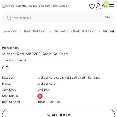
ÜCRETSİZ KARGO
%100 ORİJİNAL ÜRÜN GARANTİSİ
WEB SİTESİNE ÖZEL FİYATLAR
KAÇIRILMAYACAK FIRSATLAR
ARA
Anasayfa
Kadın Kol Saati
Michael Kors Kadın Kol Saati
Michael K
Michael Kors
Michael Kors MK3203 Kadın Kol Saati
0.0 Puan - 0 Yorum
0 TL
Kategori
Michael Kors Kadın Kol Saati
,
Kadın Kol Saati
Marka
Michael Kors
Stok Kodu
MK3203
Stok Durumu
Barkod Kodu
4051432904578
Gelince Haber Ver