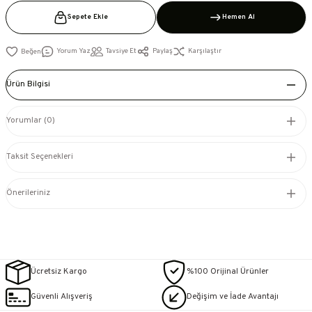
Sepete Ekle
Hemen Al
Yorum Yaz
Tavsiye Et
Paylaş
Karşılaştır
Ürün Bilgisi
Yorumlar (0)
Taksit Seçenekleri
Önerileriniz
Ücretsiz Kargo
%100 Orijinal Ürünler
Güvenli Alışveriş
Değişim ve İade Avantajı