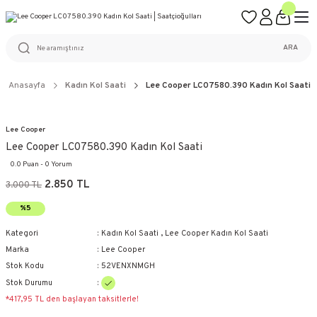
ÜCRETSİZ KARGO
%100 ORİJİNAL ÜRÜN GARANTİSİ
WEB SİTESİNE ÖZEL FİYATLAR
KAÇIRILMAYACAK FIRSATLAR
ARA
Anasayfa
Kadın Kol Saati
Lee Cooper LC07580.390 Kadın Kol Saati
Lee Cooper
Lee Cooper LC07580.390 Kadın Kol Saati
0.0 Puan - 0 Yorum
2.850 TL
3.000 TL
%5
Kategori
Kadın Kol Saati
,
Lee Cooper Kadın Kol Saati
Marka
Lee Cooper
Stok Kodu
52VENXNMGH
Stok Durumu
*417,95 TL den başlayan taksitlerle!