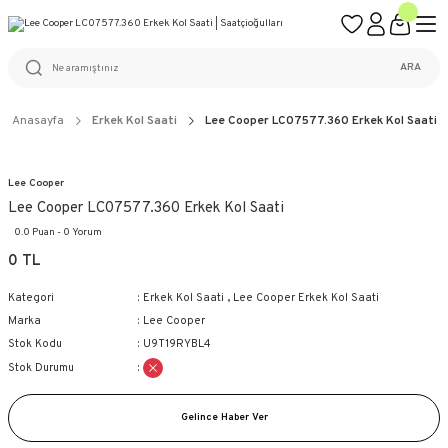
ÜCRETSİZ KARGO
%100 ORİJİNAL ÜRÜN GARANTİSİ
WEB SİTESİNE ÖZEL FİYATLAR
KAÇIRILMAYACAK FIRSATLAR
ARA
Anasayfa
Erkek Kol Saati
Lee Cooper LC07577.360 Erkek Kol Saati
Lee Cooper
Lee Cooper LC07577.360 Erkek Kol Saati
0.0 Puan - 0 Yorum
0 TL
Kategori
Erkek Kol Saati
,
Lee Cooper Erkek Kol Saati
Marka
Lee Cooper
Stok Kodu
U9T19RYBL4
Stok Durumu
Gelince Haber Ver