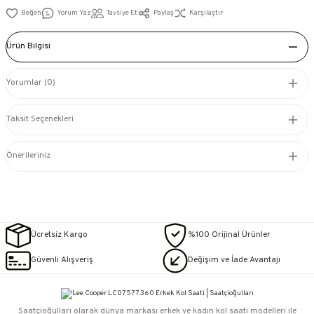
Yorum Yaz
Tavsiye Et
Paylaş
Karşılaştır
Ürün Bilgisi
Yorumlar (0)
Taksit Seçenekleri
Önerileriniz
Ücretsiz Kargo
%100 Orijinal Ürünler
Güvenli Alışveriş
Değişim ve İade Avantajı
Saatçioğulları⁠ olarak dünya markası erkek ve kadın kol saati modelleri ile