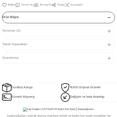
Yorum Yaz
Tavsiye Et
Paylaş
Karşılaştır
Ürün Bilgisi
Yorumlar (0)
Taksit Seçenekleri
Önerileriniz
Ücretsiz Kargo
%100 Orijinal Ürünler
Güvenli Alışveriş
Değişim ve İade Avantajı
Saatçioğulları⁠ olarak dünya markası erkek ve kadın kol saati modelleri ile