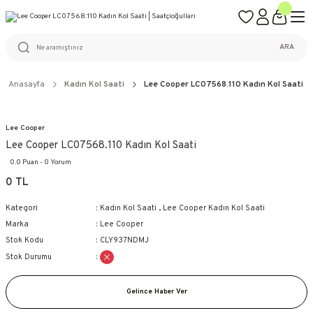
ÜCRETSİZ KARGO
%100 ORİJİNAL ÜRÜN GARANTİSİ
WEB SİTESİNE ÖZEL FİYATLAR
KAÇIRILMAYACAK FIRSATLAR
ARA
Anasayfa
Kadın Kol Saati
Lee Cooper LC07568.110 Kadın Kol Saati
Lee Cooper
Lee Cooper LC07568.110 Kadın Kol Saati
0.0 Puan - 0 Yorum
0 TL
Kategori
Kadın Kol Saati
,
Lee Cooper Kadın Kol Saati
Marka
Lee Cooper
Stok Kodu
CLY937NDMJ
Stok Durumu
Gelince Haber Ver