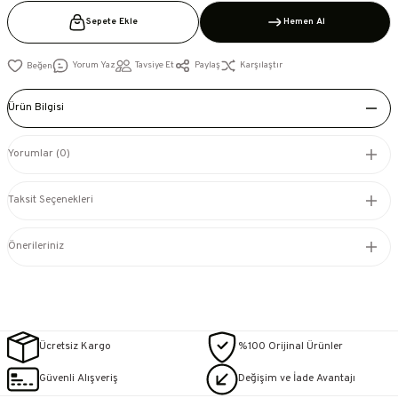
Sepete Ekle
Hemen Al
Yorum Yaz
Tavsiye Et
Paylaş
Karşılaştır
Ürün Bilgisi
Yorumlar (0)
Taksit Seçenekleri
Önerileriniz
Ücretsiz Kargo
%100 Orijinal Ürünler
Güvenli Alışveriş
Değişim ve İade Avantajı