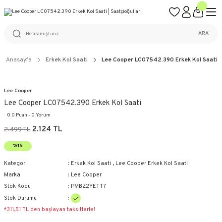
ÜCRETSİZ KARGO
%100 ORİJİNAL ÜRÜN GARANTİSİ
WEB SİTESİNE ÖZEL FİYATLAR
KAÇIRILMAYACAK FIRSATLAR
ARA
Anasayfa
Erkek Kol Saati
Lee Cooper LC07542.390 Erkek Kol Saati
Lee Cooper
Lee Cooper LC07542.390 Erkek Kol Saati
0.0 Puan - 0 Yorum
2.124 TL
2.499 TL
%15
Kategori
Erkek Kol Saati
,
Lee Cooper Erkek Kol Saati
Marka
Lee Cooper
Stok Kodu
PMBZ2YETT7
Stok Durumu
*311,51 TL den başlayan taksitlerle!