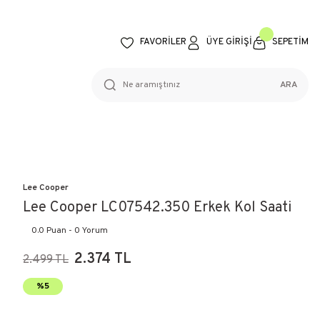
FAVORİLER
ÜYE GİRİŞİ
SEPETİM
ARA
Lee Cooper
Lee Cooper LC07542.350 Erkek Kol Saati
0.0 Puan - 0 Yorum
2.374 TL
2.499 TL
%5