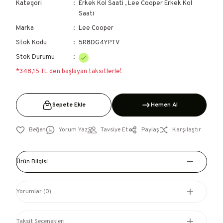
Kategori
Erkek Kol Saati
,
Lee Cooper Erkek Kol
Saati
Marka
Lee Cooper
Stok Kodu
5R8DG4YPTV
Stok Durumu
*348,15 TL den başlayan taksitlerle!
Sepete Ekle
Hemen Al
Yorum Yaz
Tavsiye Et
Paylaş
Karşılaştır
Ürün Bilgisi
Yorumlar (0)
Taksit Seçenekleri