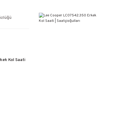
ÜCRETSİZ KARGO
%100 ORİJİNAL ÜRÜN GARANTİSİ
WEB SİTESİNE ÖZEL FİYATLAR
özlüğü
KAÇIRILMAYACAK FIRSATLAR
ek Kol Saati