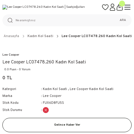
ÜCRETSİZ KARGO
%100 ORİJİNAL ÜRÜN GARANTİSİ
WEB SİTESİNE ÖZEL FİYATLAR
KAÇIRILMAYACAK FIRSATLAR
ARA
Anasayfa
Kadın Kol Saati
Lee Cooper LC07478.260 Kadın Kol Saati
Lee Cooper
Lee Cooper LC07478.260 Kadın Kol Saati
0.0 Puan - 0 Yorum
0 TL
Kategori
Kadın Kol Saati
,
Lee Cooper Kadın Kol Saati
Marka
Lee Cooper
Stok Kodu
FUX6D8FU5S
Stok Durumu
Gelince Haber Ver