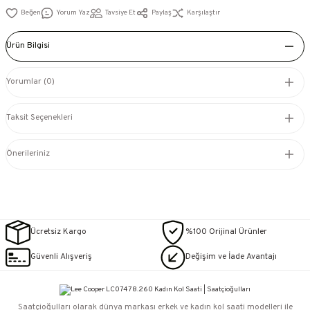
Yorum Yaz
Tavsiye Et
Paylaş
Karşılaştır
Ürün Bilgisi
Yorumlar (0)
Taksit Seçenekleri
Önerileriniz
Ücretsiz Kargo
%100 Orijinal Ürünler
Güvenli Alışveriş
Değişim ve İade Avantajı
Saatçioğulları⁠ olarak dünya markası erkek ve kadın kol saati modelleri ile