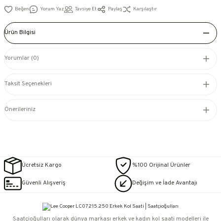
Yorum Yaz
Tavsiye Et
Paylaş
Karşılaştır
Ürün Bilgisi
Yorumlar (0)
Taksit Seçenekleri
Önerileriniz
Ücretsiz Kargo
%100 Orijinal Ürünler
Güvenli Alışveriş
Değişim ve İade Avantajı
Saatçioğulları⁠ olarak dünya markası erkek ve kadın kol saati modelleri ile