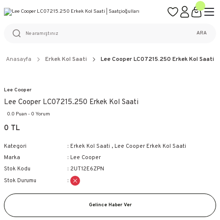
ÜCRETSİZ KARGO
%100 ORİJİNAL ÜRÜN GARANTİSİ
WEB SİTESİNE ÖZEL FİYATLAR
KAÇIRILMAYACAK FIRSATLAR
ARA
Anasayfa
Erkek Kol Saati
Lee Cooper LC07215.250 Erkek Kol Saati
Lee Cooper
Lee Cooper LC07215.250 Erkek Kol Saati
0.0 Puan - 0 Yorum
0 TL
Kategori
Erkek Kol Saati
,
Lee Cooper Erkek Kol Saati
Marka
Lee Cooper
Stok Kodu
2UT12E6ZPN
Stok Durumu
Gelince Haber Ver