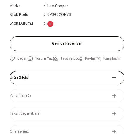
Marka
Lee Cooper
Stok Kodu
9P3B92QHVS
Stok Durumu
Gelince Haber Ver
Yorum Yaz
Tavsiye Et
Paylaş
Karşılaştır
Ürün Bilgisi
Yorumlar (0)
Taksit Seçenekleri
Önerileriniz