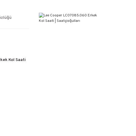
ÜCRETSİZ KARGO
%100 ORİJİNAL ÜRÜN GARANTİSİ
WEB SİTESİNE ÖZEL FİYATLAR
özlüğü
KAÇIRILMAYACAK FIRSATLAR
kek Kol Saati