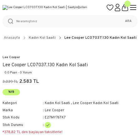
ÜCRETSİZ KARGO
%100 ORİJİNAL ÜRÜN GARANTİSİ
WEB SİTESİNE ÖZEL FİYATLAR
KAÇIRILMAYACAK FIRSATLAR
ARA
Anasayfa
Kadın Kol Saati
Lee Cooper LC07037.130 Kadın Kol Saati
Lee Cooper
Lee Cooper LC07037.130 Kadın Kol Saati
0.0 Puan - 0 Yorum
2.583 TL
3.039 TL
%15
Kategori
Kadın Kol Saati
,
Lee Cooper Kadın Kol Saati
Marka
Lee Cooper
Stok Kodu
E27MY76TK7
Stok Durumu
*378,82 TL den başlayan taksitlerle!