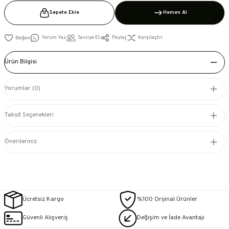
Sepete Ekle
Hemen Al
Yorum Yaz
Tavsiye Et
Paylaş
Karşılaştır
Ürün Bilgisi
Yorumlar (0)
Taksit Seçenekleri
Önerileriniz
Ücretsiz Kargo
%100 Orijinal Ürünler
Güvenli Alışveriş
Değişim ve İade Avantajı