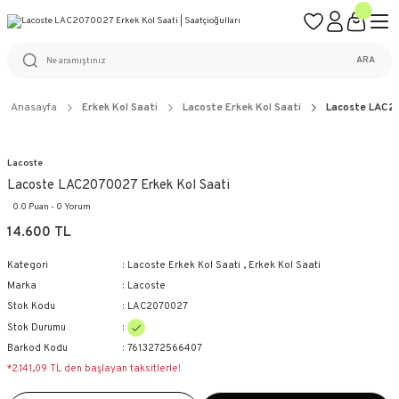
ÜCRETSİZ KARGO
%100 ORİJİNAL ÜRÜN GARANTİSİ
WEB SİTESİNE ÖZEL FİYATLAR
KAÇIRILMAYACAK FIRSATLAR
ARA
Anasayfa
Erkek Kol Saati
Lacoste Erkek Kol Saati
Lacoste LAC20
Lacoste
Lacoste LAC2070027 Erkek Kol Saati
0.0 Puan - 0 Yorum
14.600 TL
Kategori
Lacoste Erkek Kol Saati
,
Erkek Kol Saati
Marka
Lacoste
Stok Kodu
LAC2070027
Stok Durumu
Barkod Kodu
7613272566407
*2.141,09 TL den başlayan taksitlerle!