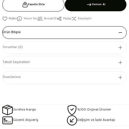
Sepete Ekle
Hemen Al
Yorum Yaz
Tavsiye Et
Paylaş
Karşılaştır
Ürün Bilgisi
Yorumlar (0)
Taksit Seçenekleri
Önerileriniz
Ücretsiz Kargo
%100 Orijinal Ürünler
Güvenli Alışveriş
Değişim ve İade Avantajı