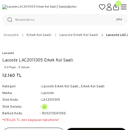
ÜCRETSİZ KARGO
%100 ORİJİNAL ÜRÜN GARANTİSİ
WEB SİTESİNE ÖZEL FİYATLAR
KAÇIRILMAYACAK FIRSATLAR
ARA
Anasayfa
Erkek Kol Saati
Lacoste Erkek Kol Saati
Lacoste LAC20
Lacoste
Lacoste LAC2011305 Erkek Kol Saati
0.0 Puan - 0 Yorum
12.160 TL
Kategori
Lacoste Erkek Kol Saati
,
Erkek Kol Saati
Marka
Lacoste
Stok Kodu
LAC2011305
Stok Durumu
Barkod Kodu
7613272547055
*1.783,26 TL den başlayan taksitlerle!