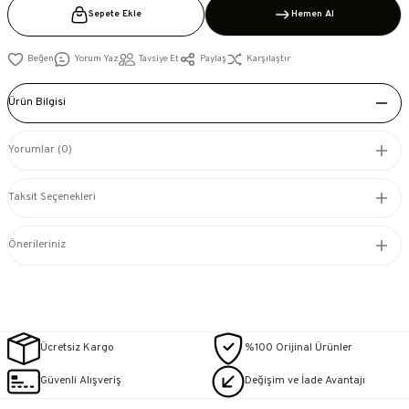
Sepete Ekle
Hemen Al
Yorum Yaz
Tavsiye Et
Paylaş
Karşılaştır
Ürün Bilgisi
Yorumlar (0)
Taksit Seçenekleri
Önerileriniz
Ücretsiz Kargo
%100 Orijinal Ürünler
Güvenli Alışveriş
Değişim ve İade Avantajı