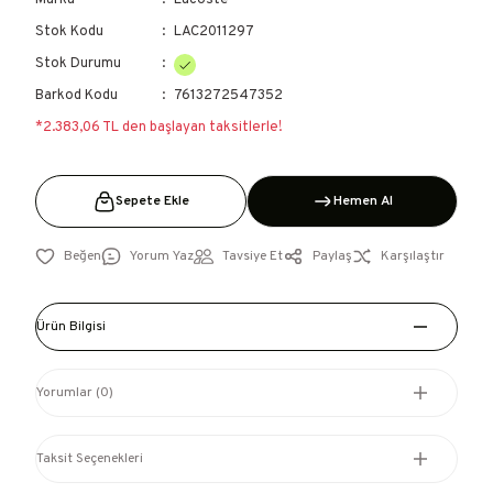
Marka
Lacoste
Stok Kodu
LAC2011297
Stok Durumu
Barkod Kodu
7613272547352
*2.383,06 TL den başlayan taksitlerle!
Sepete Ekle
Hemen Al
Yorum Yaz
Tavsiye Et
Paylaş
Karşılaştır
Ürün Bilgisi
Yorumlar (0)
Taksit Seçenekleri