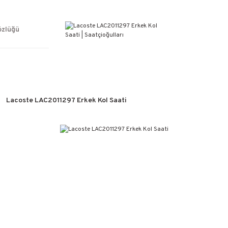
ÜCRETSİZ KARGO
%100 ORİJİNAL ÜRÜN GARANTİSİ
WEB SİTESİNE ÖZEL FİYATLAR
özlüğü
KAÇIRILMAYACAK FIRSATLAR
Lacoste LAC2011297 Erkek Kol Saati