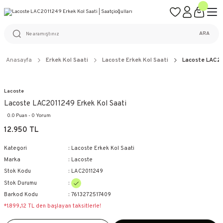
ÜCRETSİZ KARGO
%100 ORİJİNAL ÜRÜN GARANTİSİ
WEB SİTESİNE ÖZEL FİYATLAR
KAÇIRILMAYACAK FIRSATLAR
ARA
Anasayfa
Erkek Kol Saati
Lacoste Erkek Kol Saati
Lacoste LAC20
Lacoste
Lacoste LAC2011249 Erkek Kol Saati
0.0 Puan - 0 Yorum
12.950 TL
Kategori
Lacoste Erkek Kol Saati
Marka
Lacoste
Stok Kodu
LAC2011249
Stok Durumu
Barkod Kodu
7613272517409
*1.899,12 TL den başlayan taksitlerle!