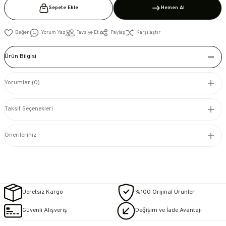
Sepete Ekle
Hemen Al
Yorum Yaz
Tavsiye Et
Paylaş
Karşılaştır
Ürün Bilgisi
Yorumlar (0)
Taksit Seçenekleri
Önerileriniz
Ücretsiz Kargo
%100 Orijinal Ürünler
Güvenli Alışveriş
Değişim ve İade Avantajı