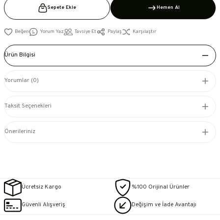
Sepete Ekle
Hemen Al
Yorum Yaz
Tavsiye Et
Paylaş
Karşılaştır
Ürün Bilgisi
Yorumlar (0)
Taksit Seçenekleri
Önerileriniz
Ücretsiz Kargo
%100 Orijinal Ürünler
Güvenli Alışveriş
Değişim ve İade Avantajı