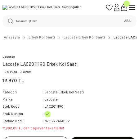
ÜCRETSİZ KARGO
%100 ORİJİNAL ÜRÜN GARANTİSİ
WEB SİTESİNE ÖZEL FİYATLAR
KAÇIRILMAYACAK FIRSATLAR
ARA
Anasayfa
Erkek Kol Saati
Lacoste Erkek Kol Saati
Lacoste LAC20
Lacoste
Lacoste LAC2011190 Erkek Kol Saati
0.0 Puan - 0 Yorum
12.970 TL
Kategori
Lacoste Erkek Kol Saati
Marka
Lacoste
Stok Kodu
LAC2011190
Stok Durumu
Barkod Kodu
7613272460132
*1.902,05 TL den başlayan taksitlerle!