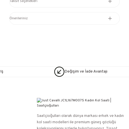
Taksit Seçenekleri
Önerileriniz
iş
Değişim ve İade Avantajı
Saatçioğulları⁠ olarak dünya markası erkek ve kadın
kol saati modelleri ile premium güneş gözlüğü
koleksiyonlarını sizlerle buluşturuyoruz. Tissot,