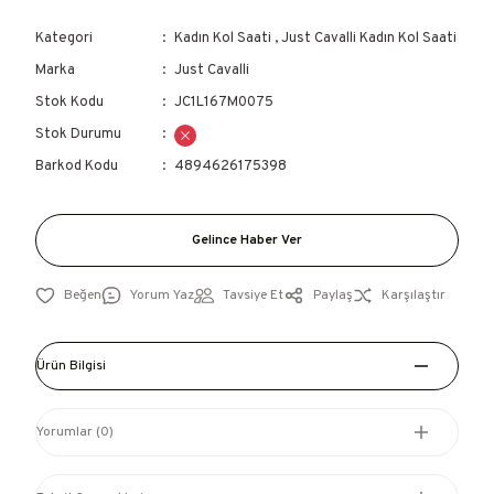
Kategori
Kadın Kol Saati
,
Just Cavalli Kadın Kol Saati
Marka
Just Cavalli
Stok Kodu
JC1L167M0075
Stok Durumu
Barkod Kodu
4894626175398
Gelince Haber Ver
Yorum Yaz
Tavsiye Et
Paylaş
Karşılaştır
Ürün Bilgisi
Yorumlar (0)