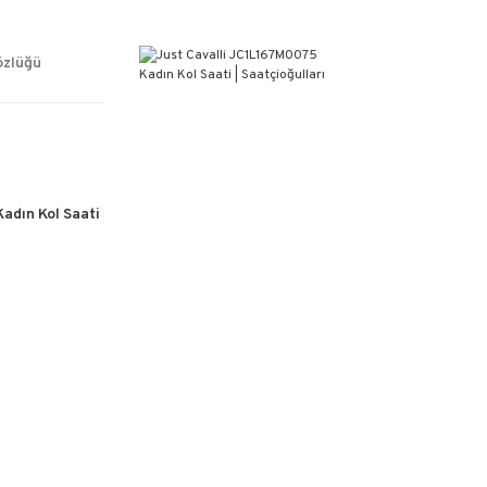
ÜCRETSİZ KARGO
%100 ORİJİNAL ÜRÜN GARANTİSİ
WEB SİTESİNE ÖZEL FİYATLAR
özlüğü
KAÇIRILMAYACAK FIRSATLAR
adın Kol Saati