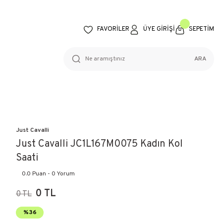
FAVORİLER
ÜYE GİRİŞİ
SEPETİM
ARA
Just Cavalli
Just Cavalli JC1L167M0075 Kadın Kol
Saati
0.0 Puan - 0 Yorum
0 TL
0 TL
%36