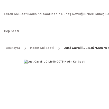
Erkek Kol Saati
Kadın Kol Saati
Kadın Güneş Gözlüğü
Erkek Güneş G
Cep Saati
Anasayfa
Kadın Kol Saati
Just Cavalli JC1L167M0075 K