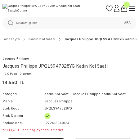
ÜCRETSİZ KARGO
%100 ORİJİNAL ÜRÜN GARANTİSİ
WEB SİTESİNE ÖZEL FİYATLAR
KAÇIRILMAYACAK FIRSATLAR
ARA
Anasayfa
Kadın Kol Saati
Jacques Philippe JPQLS947328YG Kadın Ko
Jacques Philippe
Jacques Philippe JPQLS947328YG Kadın Kol Saati
0.0 Puan - 0 Yorum
14.550 TL
Kategori
Kadın Kol Saati
,
Jacques Philippe Kadın Kol Saati
Marka
Jacques Philippe
Stok Kodu
JPQLS947328YG
Stok Durumu
Barkod Kodu
1272412240124
*2.133,76 TL den başlayan taksitlerle!