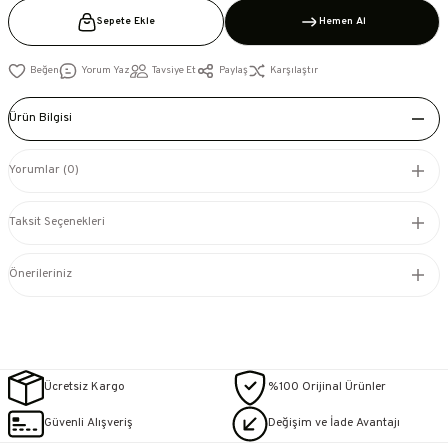
Sepete Ekle
Hemen Al
Yorum Yaz
Tavsiye Et
Paylaş
Karşılaştır
Ürün Bilgisi
Yorumlar (0)
Taksit Seçenekleri
Önerileriniz
Ücretsiz Kargo
%100 Orijinal Ürünler
Güvenli Alışveriş
Değişim ve İade Avantajı