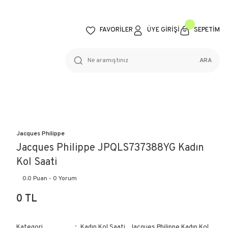
FAVORİLER
ÜYE GİRİŞİ
SEPETİM
ARA
Jacques Philippe
Jacques Philippe JPQLS737388YG Kadın
Kol Saati
0.0 Puan - 0 Yorum
0 TL
Kategori
Kadın Kol Saati
,
Jacques Philippe Kadın Kol