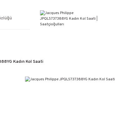
ÜCRETSİZ KARGO
%100 ORİJİNAL ÜRÜN GARANTİSİ
WEB SİTESİNE ÖZEL FİYATLAR
özlüğü
KAÇIRILMAYACAK FIRSATLAR
88YG Kadın Kol Saati