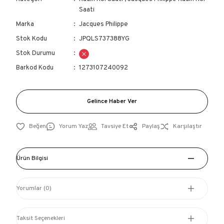
Saati
Marka
Jacques Philippe
Stok Kodu
JPQLS737388YG
Stok Durumu
Barkod Kodu
1273107240092
Gelince Haber Ver
Yorum Yaz
Tavsiye Et
Paylaş
Karşılaştır
Ürün Bilgisi
Yorumlar (0)
Taksit Seçenekleri