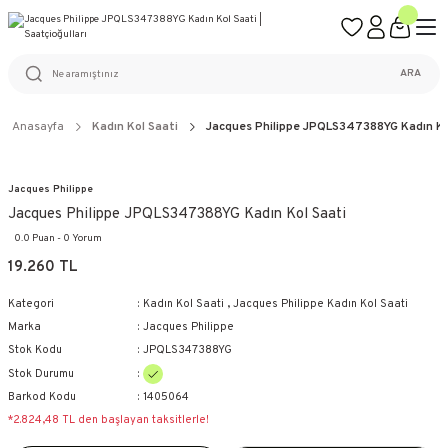
ÜCRETSİZ KARGO
%100 ORİJİNAL ÜRÜN GARANTİSİ
WEB SİTESİNE ÖZEL FİYATLAR
KAÇIRILMAYACAK FIRSATLAR
ARA
Anasayfa
Kadın Kol Saati
Jacques Philippe JPQLS347388YG Kadın Ko
Jacques Philippe
Jacques Philippe JPQLS347388YG Kadın Kol Saati
0.0 Puan - 0 Yorum
19.260 TL
Kategori
Kadın Kol Saati
,
Jacques Philippe Kadın Kol Saati
Marka
Jacques Philippe
Stok Kodu
JPQLS347388YG
Stok Durumu
Barkod Kodu
1405064
*2.824,48 TL den başlayan taksitlerle!