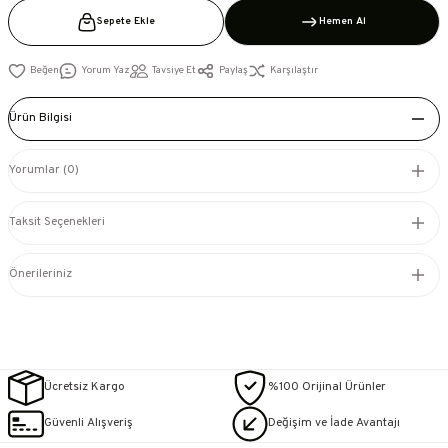
Sepete Ekle
Hemen Al
Yorum Yaz
Tavsiye Et
Paylaş
Karşılaştır
Ürün Bilgisi
Yorumlar (0)
Taksit Seçenekleri
Önerileriniz
Ücretsiz Kargo
%100 Orijinal Ürünler
Güvenli Alışveriş
Değişim ve İade Avantajı